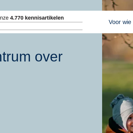
Hoofdnavig
onze
4.770 kennisartikelen
Voor wie
ken
ntrum over