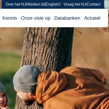
Over het NJi
Werken bij
English
Vraag het NJi
Contact
atie
Kennis
Onze visie op
Databanken
Actueel