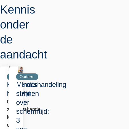
Kennis
onder
de
aandacht
Professionals
Ouders
Kindermishandeling
Minder
herkennen
strijd
over
De
zomervakantie
schermtijd:
kan
3
een