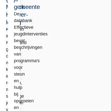
Mulock
gemeente
Houwer-
De
databank
lezing
Effectieve
Kinderen
jeugdinterventies
in
bevat
Nederland
beschrijvingen
groeien
van
op
programma's
met
voor
kansen
steun
en
en
rechten,
hulp
maar
bij
sommige
opgroeien
jongeren
en
voelen