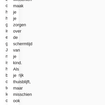
op
maak
hoe
je
het
je
gaat
zorgen
in
over
een
de
gezin.
schermtijd
Juist
van
nu
je
is
kind.
het
Als
belangrijk
je
om
thuisblijft,
te
maar
letten
misschien
op
ook